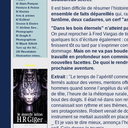
4/ Alain Ponçon
Il est bien difficile de résumer l’histo
Peinture & Poésie
5/ Kisinis
ensemble de faits dépareillés
qui, r
Arts & artistes
fantôme, deux cadavres, un cerf 
6/ Ez3kiel
Groove & Electro
"Dans les bois éternels" n’atteint pa
7/ Jérôme Sev...
Photographe
On peut reprocher à Fred Vargas de tir
8/ Graph X
quelques tics d’écriture également : 
Photographiste
9/ Black Sifichi
finissent tôt ou tard par s’exprimer 
Turn up the Vol...
dommage.
Mais on ne va pas bouder 
10/ Revolution
Abstraction intera...
travaillé en profondeur son commiss
nouvelles facettes. De quoi le rendr
Galerie
prochaine aventure.
Extrait :
"Le temps de l’apéritif comme
fermés autour des verres, mentons of
hommes quand sonne l’angélus du vil
de tête, l’heure de la rhétorique rural
bout des doigts. Il était né dans son r
connaissait son rythme et ses thèmes, 
ses protagonistes. Robert venait de d
instrument se mettait aussitôt en pla
_ Et je vais te dire mieux, annonça 
HR Giger