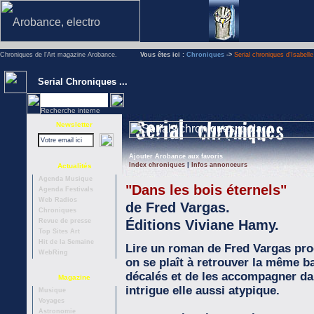
Vous êtes ici :
Chroniques
->
Serial chroniques d'Isabell
Serial Chroniques ...
Recherche interne
Newsletter
Ajouter Arobance aux favoris
Index chroniques
|
Infos annonceurs
Actualités
Agenda Musique
"Dans les bois éternels"
Agenda Festivals
Web Radios
de Fred Vargas.
Chroniques
Éditions Viviane Hamy.
Revue de presse
Top Sites Art
Hit de la Semaine
Lire un roman de Fred Vargas proc
WebRing
on se plaît à retrouver la même b
décalés et de les accompagner da
Magazine
intrigue elle aussi atypique.
Musique
Voyages
Astronomie