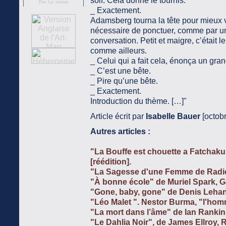
soif. Cela donne le tournis.
Par lui même
_ Exactement.
Adamsberg tourna la tête pour mieux v
nécessaire de ponctuer, comme par un
conversation. Petit et maigre, c’était l
comme ailleurs.
_ Celui qui a fait cela, énonça un gra
_ C’est une bête.
_ Pire qu’une bête.
_ Exactement.
Introduction du thème. […]"
Article écrit par
Isabelle Bauer
[octobr
Autres articles :
"La Bouffe est chouette a Fatchakul
[réédition].
"La Sagesse d'une Femme de Radio",
"À bonne école" de Muriel Spark, G
"Gone, baby, gone" de Denis Lehan
"Léo Malet ". Nestor Burma, "l'hom
"La mort dans l’âme" de Ian Rankin, 
"Le Dahlia Noir", de James Ellroy, 