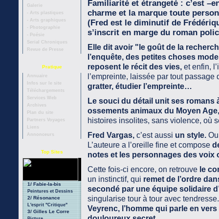
Familiarité et étrangeté : c’est –en
Galerie
charme et la marque toute personn
- Arts plastiques
- Arts graphiques
(Fred est le diminutif de Frédériq
- Photographie
s’inscrit en marge du roman polic
- Poésie
Serial Chroniques
Elle dit avoir "le goût de la recherch
Revue de Presse
l’enquête, des petites choses mode
reposent le récit des vies,
et enfin, l
Pratique
l’empreinte, laissée par tout passage
Annuaire
Infos sur le site
gratter, étudier l’empreinte…
Téléchargements
Services Web
Le souci du détail unit ses romans 
Archives
ossements animaux du Moyen Age
Plan du site
histoires insolites, sans violence, où 
Partners Voyages
Liens
Fred Vargas,
c’est aussi
un style.
Ou 
Annonceurs
L’auteure a l’oreille fine et compose
d
Top Sites
notes et les personnages des voix 
Cette fois-ci encore, on retrouve
le c
un instinctif, qui
remet de l’ordre dan
1/ Fabie-la-bis
secondé par une équipe solidaire 
Peintures et Dessins
singularise tour à tour avec tendresse
2/ Résonance
L'esprit "Critique"
Veyrenc, l’homme qui parle en vers 
3/ Gilles Le Corre
douloureux secret.
Picture