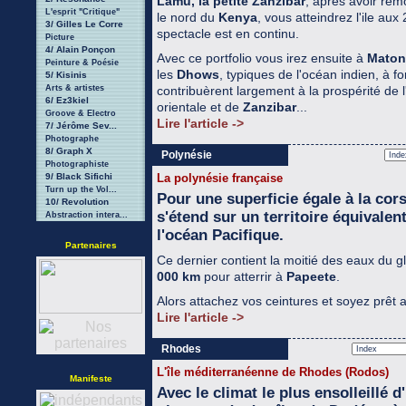
Lamu, la petite Zanzibar
, après avoir rem
L'esprit "Critique"
le nord du
Kenya
, vous atteindrez l'ile au
3/ Gilles Le Corre
spectacle est en continu.
Picture
4/ Alain Ponçon
Avec ce portfolio vous irez ensuite à
Maton
Peinture & Poésie
les
Dhows
, typiques de l'océan indien, à f
5/ Kisinis
Arts & artistes
contribuèrent largement à la prospérité de l
6/ Ez3kiel
orientale et de
Zanzibar
...
Groove & Electro
Lire l'article ->
7/ Jérôme Sev...
Photographe
8/ Graph X
Polynésie
Photographiste
9/ Black Sifichi
La polynésie française
Turn up the Vol...
Pour une superficie égale à la cors
10/ Revolution
s'étend sur un territoire équivalen
Abstraction intera...
l'océan Pacifique.
Partenaires
Ce dernier contient la moitié des eaux du g
000 km
pour atterrir à
Papeete
.
Alors attachez vos ceintures et soyez prêt a
Lire l'article ->
Rhodes
L'île méditerranéenne de Rhodes (Rodos)
Manifeste
Avec le climat le plus ensolleillé d