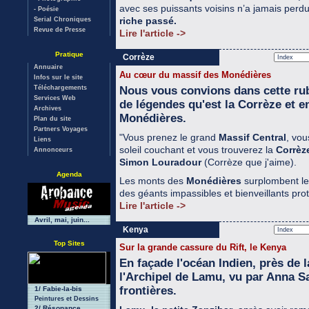
avec ses puissants voisins n’a jamais perd
- Poésie
riche passé.
Serial Chroniques
Revue de Presse
Lire l'article ->
Pratique
Corrèze
Annuaire
Au cœur du massif des Monédières
Infos sur le site
Nous vous convions dans cette rub
Téléchargements
Services Web
de légendes qu'est la Corrèze et en
Archives
Monédières.
Plan du site
Partners Voyages
"Vous prenez le grand
Massif Central
, vou
Liens
soleil couchant et vous trouverez la
Corrèz
Annonceurs
Simon Louradour
(Corrèze que j'aime).
Agenda
Les monts des
Monédières
surplombent le
des géants impassibles et bienveillants prot
Lire l'article ->
Avril, mai, juin...
Kenya
Top Sites
Sur la grande cassure du Rift, le Kenya
En façade l'océan Indien, près de 
l'Archipel de Lamu, vu par Anna S
frontières.
1/ Fabie-la-bis
Peintures et Dessins
2/ Résonance