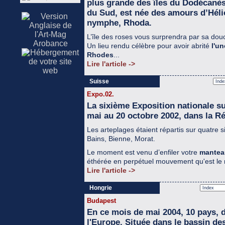
plus grande des îles du Dodécanès
du Sud, est née des amours d’Hélios
nymphe, Rhoda.
L’île des roses vous surprendra par sa douc
Un lieu rendu célèbre pour avoir abrité
l'u
Rhodes
...
Lire l'article ->
Suisse
Expo.02.
La sixième Exposition nationale su
mai au 20 octobre 2002, dans la R
Les arteplages étaient répartis sur quatre s
Bains, Bienne, Morat.
Le moment est venu d’enfiler votre
manteau
éthérée en perpétuel mouvement qu'est le
Lire l'article ->
Hongrie
Budapest
En ce mois de mai 2004, 10 pays, d
l'Europe. Située dans le bassin de