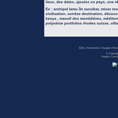
lieux, des dates, ajoutez un pays, une r
Ex : archipel lamu île zanzibar, mixez 
civilisation, corrèze destination, découv
kenya , massif des monédières, méditer
polynésie portfolios rhodes suisse, vil
Edito
|
Astronomie
|
Voyages
|
Musi
© Copyrig
Graphic Concep