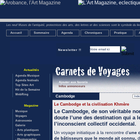
Les neuf Muses de l'antiquité, protectrices des arts, des lettres et des sciences sont le symbole du lien
Accueil
Sommaire
Agenda
Chroniques
Pratique
Newsletter !!
Actualités
Agenda Musique
Agenda festivals
Ajouter aux favoris
Top Sites Art
Infos annonceurs
Hit de la Semaine
WebRing
Cambodge
Le Cambodge et la civilisation Khmère
Magazine
Le Cambodge, de son véritable n
Musique
Voyages
doute l’une des destination qui a 
Astronomie
l’inconscient collectif occidental.
Galerie
- Arts plastiques
Un voyage initiatique à la rencontre d’
une d
- Arts graphiques
de bâtisseurs que le monde ait connu,
d
- Photographie